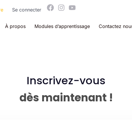
F
I
Y
re
Se connecter
a
n
o
c
s
u
e
t
t
À propos
Modules d’apprentissage
Contactez nou
b
a
u
o
g
b
o
r
e
k
a
m
Inscrivez-vous
dès maintenant !