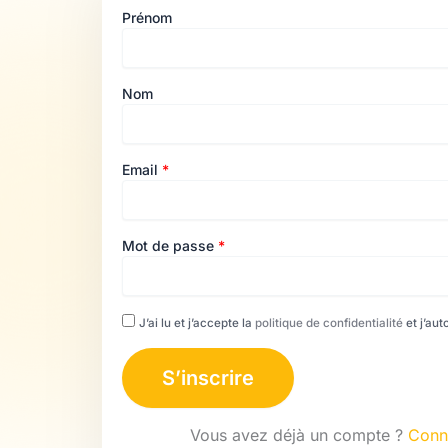
Prénom
Nom
Email
*
Mot de passe
*
J’ai lu et j’accepte la
politique de confidentialité
et j’aut
Vous avez déjà un compte ?
Conn