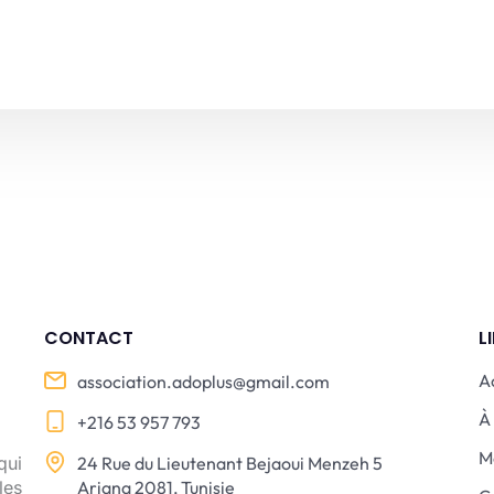
CONTACT
L
A
association.adoplus@gmail.com
À
+216 53 957 793
M
qui
24 Rue du Lieutenant Bejaoui Menzeh 5
les
Ariana 2081, Tunisie